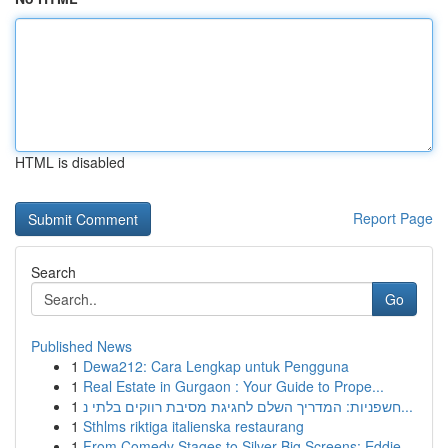
HTML is disabled
Report Page
Search
Go
Published News
1
Dewa212: Cara Lengkap untuk Pengguna
1
Real Estate in Gurgaon : Your Guide to Prope...
1
חשפניות: המדריך השלם לחגיגת מסיבת רווקים בלתי נ...
1
Sthlms riktiga italienska restaurang
1
From Comedy Stages to Silver Big Screens: Eddie...