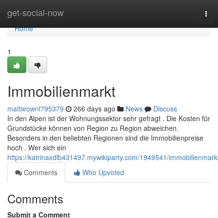
Home
get-social-now
Tog
navi
Home
1
Immobilienmarkt
mattieownl795379
266 days ago
News
Discuss
In den Alpen ist der Wohnungssektor sehr gefragt . Die Kosten für
Grundstücke können von Region zu Region abweichen.
Besonders in den beliebten Regionen sind die Immobilienpreise
hoch . Wer sich ein
https://katrinaxdlb431497.mywikiparty.com/1949541/immobilienmark
Comments
Who Upvoted
Comments
Submit a Comment