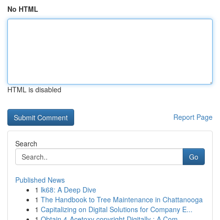
No HTML
HTML is disabled
Report Page
Search
Go
Published News
1
lk68: A Deep Dive
1
The Handbook to Tree Maintenance in Chattanooga
1
Capitalizing on Digital Solutions for Company E...
1
Obtain 4-Acetoxy copyright Digitally : A Com...