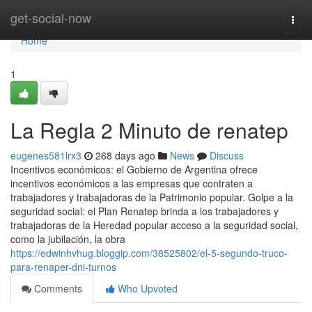
Home
get-social-now
Togg
navi
Home
1
La Regla 2 Minuto de renatep
eugenes581lrx3
268 days ago
News
Discuss
Incentivos económicos: el Gobierno de Argentina ofrece
incentivos económicos a las empresas que contraten a
trabajadores y trabajadoras de la Patrimonio popular. Golpe a la
seguridad social: el Plan Renatep brinda a los trabajadores y
trabajadoras de la Heredad popular acceso a la seguridad social,
como la jubilación, la obra
https://edwinhvhug.bloggip.com/38525802/el-5-segundo-truco-
para-renaper-dni-turnos
Comments
Who Upvoted