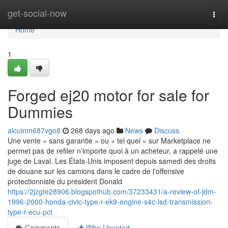
Home
get-social-now
Togg
navi
Home
1
Forged ej20 motor for sale for
Dummies
alcuinm687vgo8
268 days ago
News
Discuss
Une vente « sans garantie » ou « tel quel » sur Marketplace ne
permet pas de refiler n’importe quoi à un acheteur, a rappelé une
juge de Laval. Les États-Unis imposent depuis samedi des droits
de douane sur les camions dans le cadre de l'offensive
protectionniste du président Donald
https://2jzgte28906.blogspothub.com/37233431/a-review-of-jdm-
1996-2000-honda-civic-type-r-ek9-engine-s4c-lsd-transmission-
type-r-ecu-pct
Comments
Who Upvoted