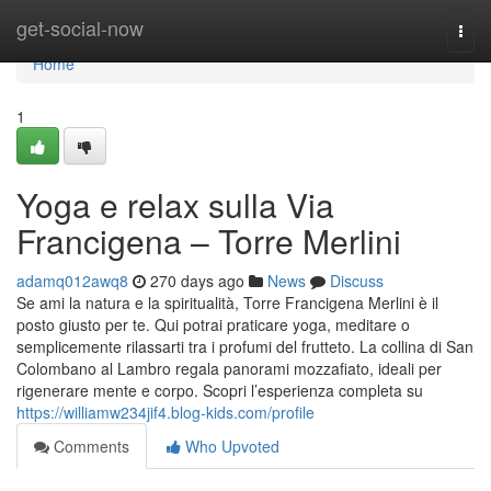
Home
get-social-now
Togg
navi
Home
1
Yoga e relax sulla Via
Francigena – Torre Merlini
adamq012awq8
270 days ago
News
Discuss
Se ami la natura e la spiritualità, Torre Francigena Merlini è il
posto giusto per te. Qui potrai praticare yoga, meditare o
semplicemente rilassarti tra i profumi del frutteto. La collina di San
Colombano al Lambro regala panorami mozzafiato, ideali per
rigenerare mente e corpo. Scopri l’esperienza completa su
https://williamw234jif4.blog-kids.com/profile
Comments
Who Upvoted