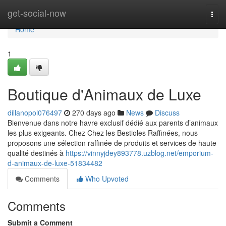
Home
get-social-now
Togg
navi
Home
1
Boutique d'Animaux de Luxe
dillanopol076497
270 days ago
News
Discuss
Bienvenue dans notre havre exclusif dédié aux parents d’animaux
les plus exigeants. Chez Chez les Bestioles Raffinées, nous
proposons une sélection raffinée de produits et services de haute
qualité destinés à
https://vinnyjdey893778.uzblog.net/emporium-
d-animaux-de-luxe-51834482
Comments
Who Upvoted
Comments
Submit a Comment