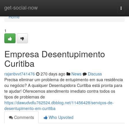
Home
get-social-now
Togg
navi
Home
1
Empresa Desentupimento
Curitiba
rajanbvvt741476
270 days ago
News
Discuss
Precisa eliminar um problema de entupimento em sua residência
ou negócio? A qualquer Desentupidora Curitiba está pronta para
te ajudar! Oferecemos atendimento imediato contra todos os
tipos de problemas de
https://dawudvdlu762524.dbblog.net/11456428/serviços-de-
desentupimento-em-curitiba
Comments
Who Upvoted