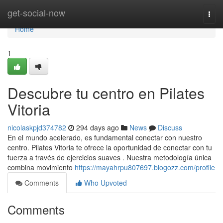
Home
get-social-now
Togg
navi
Home
1
Descubre tu centro en Pilates
Vitoria
nicolaskpjd374782
294 days ago
News
Discuss
En el mundo acelerado, es fundamental conectar con nuestro
centro. Pilates Vitoria te ofrece la oportunidad de conectar con tu
fuerza a través de ejercicios suaves . Nuestra metodología única
combina movimiento
https://mayahrpu807697.blogozz.com/profile
Comments
Who Upvoted
Comments