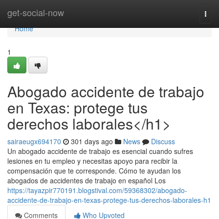
Home
get-social-now
Togg
navi
Home
1
Abogado accidente de trabajo
en Texas: protege tus
derechos laborales</h1>
sairaeugx694170
301 days ago
News
Discuss
Un abogado accidente de trabajo es esencial cuando sufres
lesiones en tu empleo y necesitas apoyo para recibir la
compensación que te corresponde. Cómo te ayudan los
abogados de accidentes de trabajo en español Los
https://tayazpir770191.blogstival.com/59368302/abogado-
accidente-de-trabajo-en-texas-protege-tus-derechos-laborales-h1
Comments
Who Upvoted