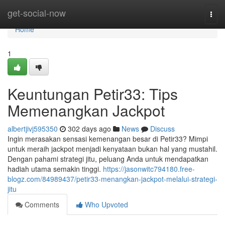
Home
get-social-now
Togg
navi
Home
1
Keuntungan Petir33: Tips
Memenangkan Jackpot
albertjivj595350
302 days ago
News
Discuss
Ingin merasakan sensasi kemenangan besar di Petir33? Mimpi
untuk meraih jackpot menjadi kenyataan bukan hal yang mustahil.
Dengan pahami strategi jitu, peluang Anda untuk mendapatkan
hadiah utama semakin tinggi.
https://jasonwitc794180.free-
blogz.com/84989437/petir33-menangkan-jackpot-melalui-strategi-
jitu
Comments
Who Upvoted