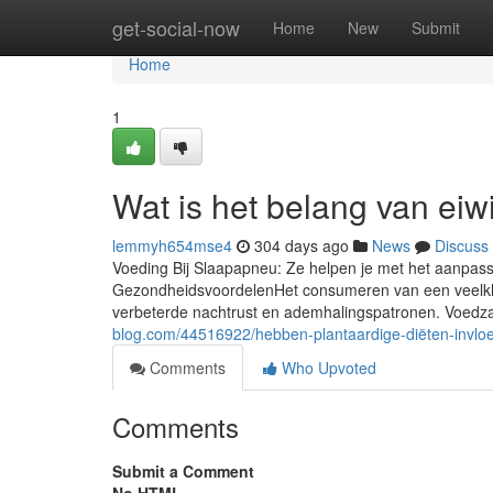
Home
get-social-now
Home
New
Submit
Home
1
Wat is het belang van eiw
lemmyh654mse4
304 days ago
News
Discuss
Voeding Bij Slaapapneu: Ze helpen je met het aanpasse
GezondheidsvoordelenHet consumeren van een veelkleu
verbeterde nachtrust en ademhalingspatronen. Voedzam
blog.com/44516922/hebben-plantaardige-diëten-invlo
Comments
Who Upvoted
Comments
Submit a Comment