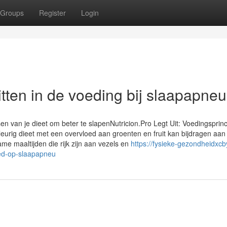
Groups
Register
Login
itten in de voeding bij slaapapne
n van je dieet om beter te slapenNutricion.Pro Legt Uit: Voedingsprin
rig dieet met een overvloed aan groenten en fruit kan bijdragen aan
e maaltijden die rijk zijn aan vezels en
https://fysieke-gezondheidxcb
ed-op-slaapapneu