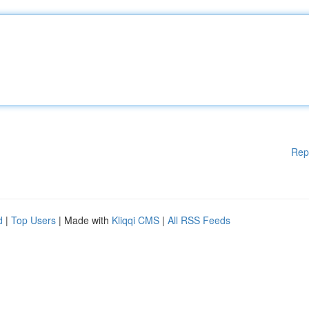
Rep
d
|
Top Users
| Made with
Kliqqi CMS
|
All RSS Feeds