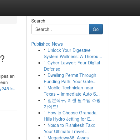
Search
Go
Published News
1
Unlock Your Digestive
u?
System Wellness: A Thorou...
1
Cyber Lawyer: Your Digital
Defense
1
Dwelling Permit Through
cipes en
Funding Path: Your Gate...
 een
1
Mobile Technician near
y245.is-
Texas – Immediate Auto S...
1
일본직구, 이젠 필수템 쇼핑
가이드!
1
How to Choose Granada
Hills Hydro Jetting for E...
1
Noida to Rishikesh Taxi:
Your Ultimate Travel ...
1
Megadewa88: Akses