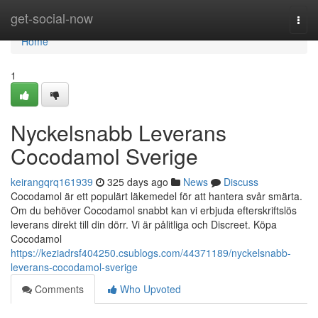
Home
get-social-now
Togg
navi
Home
1
Nyckelsnabb Leverans
Cocodamol Sverige
keirangqrq161939
325 days ago
News
Discuss
Cocodamol är ett populärt läkemedel för att hantera svår smärta.
Om du behöver Cocodamol snabbt kan vi erbjuda efterskriftslös
leverans direkt till din dörr. Vi är pålitliga och Discreet. Köpa
Cocodamol
https://keziadrsf404250.csublogs.com/44371189/nyckelsnabb-
leverans-cocodamol-sverige
Comments
Who Upvoted