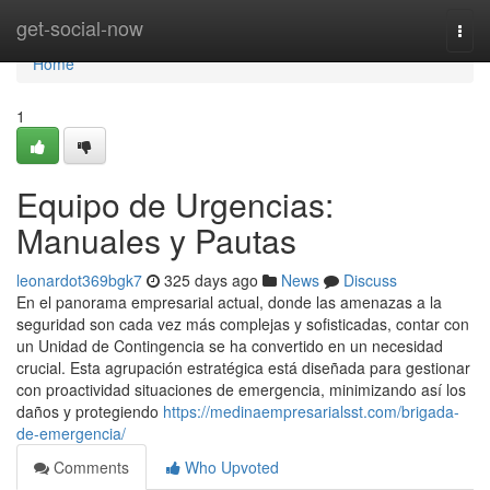
Home
get-social-now
Togg
navi
Home
1
Equipo de Urgencias:
Manuales y Pautas
leonardot369bgk7
325 days ago
News
Discuss
En el panorama empresarial actual, donde las amenazas a la
seguridad son cada vez más complejas y sofisticadas, contar con
un Unidad de Contingencia se ha convertido en un necesidad
crucial. Esta agrupación estratégica está diseñada para gestionar
con proactividad situaciones de emergencia, minimizando así los
daños y protegiendo
https://medinaempresarialsst.com/brigada-
de-emergencia/
Comments
Who Upvoted