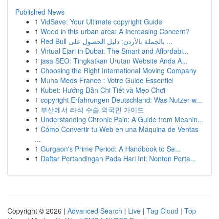
Published News
1
VidSave: Your Ultimate copyright Guide
1
Weed in this urban area: A Increasing Concern?
1
Red Bull بالجملة بالأردن: دليل الحصول على ...
1
Virtual Ejari in Dubai: The Smart and Affordabl...
1
jasa SEO: Tingkatkan Urutan Website Anda A...
1
Choosing the Right International Moving Company
1
Muha Meds France : Votre Guide Essentiel
1
Kubet: Hướng Dẫn Chi Tiết và Mẹo Chơi
1
copyright Erfahrungen Deutschland: Was Nutzer w...
1
부산에서 라식 수술 외국인 가이드
1
Understanding Chronic Pain: A Guide from Meanin...
1
Cómo Convertir tu Web en una Máquina de Ventas
...
1
Gurgaon's Prime Period: A Handbook to Se...
1
Daftar Pertandingan Pada Hari Ini: Nonton Perta...
Copyright © 2026 |
Advanced Search
|
Live
|
Tag Cloud
|
Top