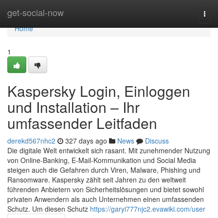
Home
get-social-now
Togg
navi
Home
1
Kaspersky Login, Einloggen
und Installation – Ihr
umfassender Leitfaden
derekd567nhc2
327 days ago
News
Discuss
Die digitale Welt entwickelt sich rasant. Mit zunehmender Nutzung
von Online-Banking, E-Mail-Kommunikation und Social Media
steigen auch die Gefahren durch Viren, Malware, Phishing und
Ransomware. Kaspersky zählt seit Jahren zu den weltweit
führenden Anbietern von Sicherheitslösungen und bietet sowohl
privaten Anwendern als auch Unternehmen einen umfassenden
Schutz. Um diesen Schutz
https://garyi777njc2.evawiki.com/user