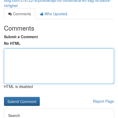
blog.com/37412216/proloterapi-för-höftsmärta-en-väg-till-bättre-
rörlighet
Comments
Who Upvoted
Comments
Submit a Comment
No HTML
HTML is disabled
Report Page
Search