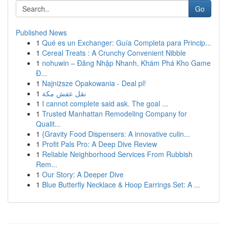
Go
Published News
1
Qué es un Exchanger: Guía Completa para Princip...
1
Cereal Treats : A Crunchy Convenient Nibble
1
nohuwin – Đăng Nhập Nhanh, Khám Phá Kho Game
Đ...
1
Najniższe Opakowania - Deal pl!
1
نقل عفش مكة
1
I cannot complete said ask. The goal ...
1
Trusted Manhattan Remodeling Company for
Qualit...
1
{Gravity Food Dispensers: A innovative culin...
1
Profit Pals Pro: A Deep Dive Review
1
Reliable Neighborhood Services From Rubbish
Rem...
1
Our Story: A Deeper Dive
1
Blue Butterfly Necklace & Hoop Earrings Set: A ...