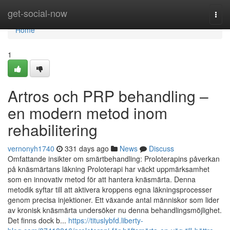
Home
get-social-now
Togg
navi
Home
1
Artros och PRP behandling –
en modern metod inom
rehabilitering
vernonyh1740
331 days ago
News
Discuss
Omfattande insikter om smärtbehandling: Proloterapins påverkan
på knäsmärtans läkning Proloterapi har väckt uppmärksamhet
som en innovativ metod för att hantera knäsmärta. Denna
metodik syftar till att aktivera kroppens egna läkningsprocesser
genom precisa injektioner. Ett växande antal människor som lider
av kronisk knäsmärta undersöker nu denna behandlingsmöjlighet.
Det finns dock b...
https://tituslybfd.liberty-