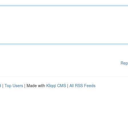
Rep
d
|
Top Users
| Made with
Kliqqi CMS
|
All RSS Feeds