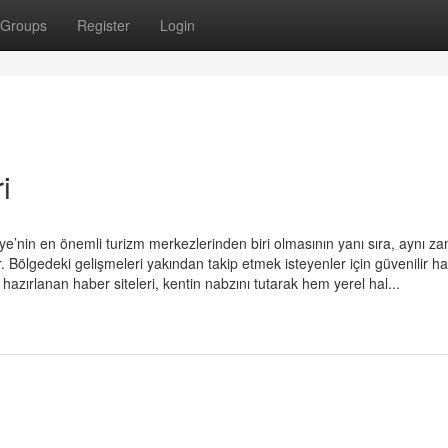
Groups
Register
Login
i
kiye’nin en önemli turizm merkezlerinden biri olmasının yanı sıra, aynı 
. Bölgedeki gelişmeleri yakından takip etmek isteyenler için güvenilir h
hazırlanan haber siteleri, kentin nabzını tutarak hem yerel hal...