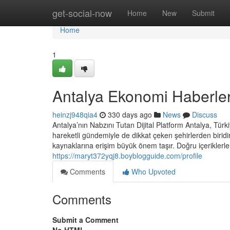
Home
get-social-now
Home
New
Submit
Home
1
Antalya Ekonomi Haberler
heinzj948qia4
330 days ago
News
Discuss
Antalya’nın Nabzını Tutan Dijital Platform Antalya, Tür
hareketli gündemiyle de dikkat çeken şehirlerden biridir
kaynaklarına erişim büyük önem taşır. Doğru içeriklerle 
https://maryt372yqj8.boyblogguide.com/profile
Comments
Who Upvoted
Comments
Submit a Comment