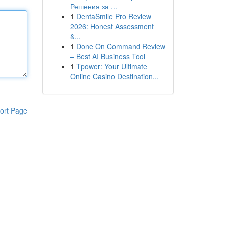
Решения за ...
1
DentaSmile Pro Review
2026: Honest Assessment
&...
1
Done On Command Review
– Best AI Business Tool
1
Tpower: Your Ultimate
Online Casino Destination...
ort Page