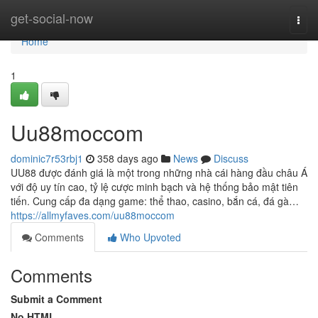
Home
get-social-now
Togg
navi
Home
1
Uu88moccom
dominic7r53rbj1
358 days ago
News
Discuss
UU88 được đánh giá là một trong những nhà cái hàng đầu châu Á
với độ uy tín cao, tỷ lệ cược minh bạch và hệ thống bảo mật tiên
tiến. Cung cấp đa dạng game: thể thao, casino, bắn cá, đá gà…
https://allmyfaves.com/uu88moccom
Comments
Who Upvoted
Comments
Submit a Comment
No HTML