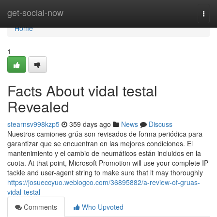
Home
get-social-now
Togg
navi
Home
1
Facts About vidal testal
Revealed
stearnsv998kzp5
359 days ago
News
Discuss
Nuestros camiones grúa son revisados de forma periódica para
garantizar que se encuentran en las mejores condiciones. El
mantenimiento y el cambio de neumáticos están incluidos en la
cuota. At that point, Microsoft Promotion will use your complete IP
tackle and user-agent string to make sure that it may thoroughly
https://josueccyuo.weblogco.com/36895882/a-review-of-gruas-
vidal-testal
Comments
Who Upvoted