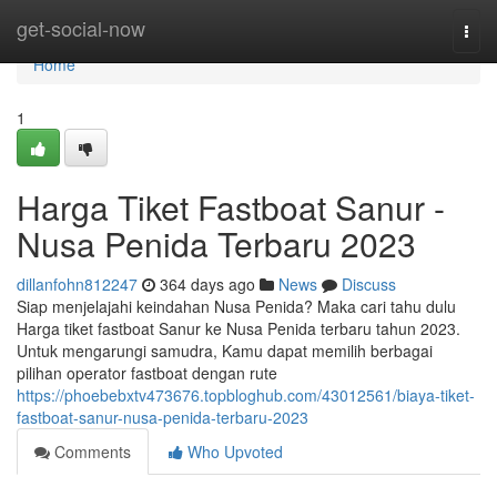
Home
get-social-now
Togg
navi
Home
1
Harga Tiket Fastboat Sanur -
Nusa Penida Terbaru 2023
dillanfohn812247
364 days ago
News
Discuss
Siap menjelajahi keindahan Nusa Penida? Maka cari tahu dulu
Harga tiket fastboat Sanur ke Nusa Penida terbaru tahun 2023.
Untuk mengarungi samudra, Kamu dapat memilih berbagai
pilihan operator fastboat dengan rute
https://phoebebxtv473676.topbloghub.com/43012561/biaya-tiket-
fastboat-sanur-nusa-penida-terbaru-2023
Comments
Who Upvoted