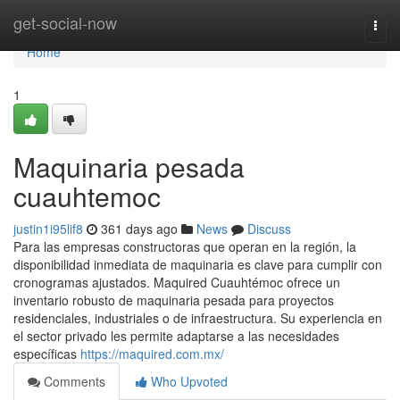
Home
get-social-now
Togg
navi
Home
1
Maquinaria pesada
cuauhtemoc
justin1i95lif8
361 days ago
News
Discuss
Para las empresas constructoras que operan en la región, la
disponibilidad inmediata de maquinaria es clave para cumplir con
cronogramas ajustados. Maquired Cuauhtémoc ofrece un
inventario robusto de maquinaria pesada para proyectos
residenciales, industriales o de infraestructura. Su experiencia en
el sector privado les permite adaptarse a las necesidades
específicas
https://maquired.com.mx/
Comments
Who Upvoted