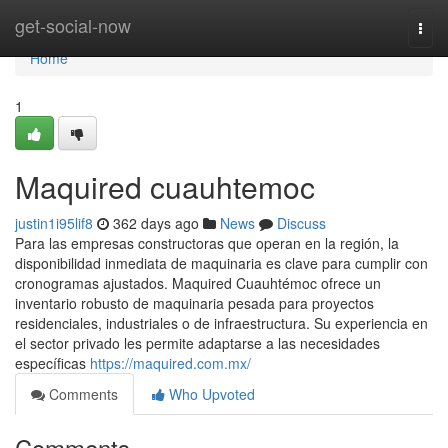
Home
get-social-now
Togg
navi
Home
1
Maquired cuauhtemoc
justin1i95lif8
362 days ago
News
Discuss
Para las empresas constructoras que operan en la región, la
disponibilidad inmediata de maquinaria es clave para cumplir con
cronogramas ajustados. Maquired Cuauhtémoc ofrece un
inventario robusto de maquinaria pesada para proyectos
residenciales, industriales o de infraestructura. Su experiencia en
el sector privado les permite adaptarse a las necesidades
específicas
https://maquired.com.mx/
Comments
Who Upvoted
Comments