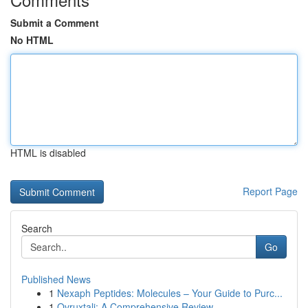
Submit a Comment
No HTML
HTML is disabled
Report Page
Search
Go
Published News
1
Nexaph Peptides: Molecules – Your Guide to Purc...
1
Ovruxtali: A Comprehensive Review