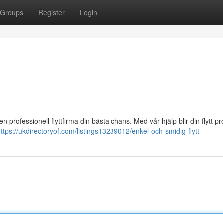
Groups
Register
Login
 professionell flyttfirma din bästa chans. Med vår hjälp blir din flytt pr
https://ukdirectoryof.com/listings13239012/enkel-och-smidig-flytt