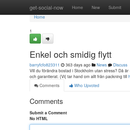
Home
get-social-now
Home
New
Submit
Home
1
Enkel och smidig flytt
barryfcfo823311
363 days ago
News
Discuss
Vill du förändra bostad i Stockholm utan stress? Då är en
och garantierat. {Vi{ tar hand om allt från packning till
Comments
Who Upvoted
Comments
Submit a Comment
No HTML