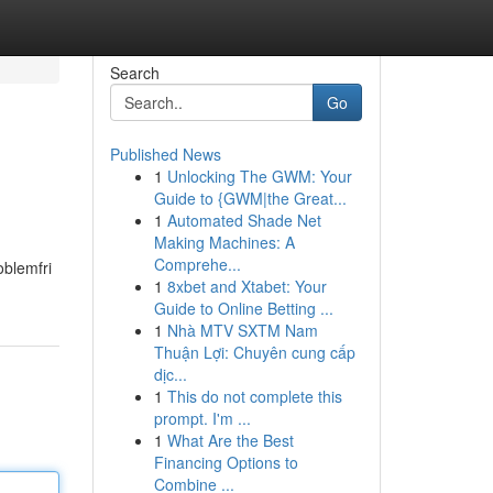
Search
Go
Published News
1
Unlocking The GWM: Your
Guide to {GWM|the Great...
1
Automated Shade Net
Making Machines: A
Comprehe...
oblemfri
1
8xbet and Xtabet: Your
Guide to Online Betting ...
1
Nhà MTV SXTM Nam
Thuận Lợi: Chuyên cung cấp
dịc...
1
This do not complete this
prompt. I'm ...
1
What Are the Best
Financing Options to
Combine ...