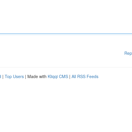
Rep
d
|
Top Users
| Made with
Kliqqi CMS
|
All RSS Feeds