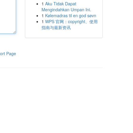
1
Aku Tidak Dapat
Mengindahkan Umpan Ini.
1
Kølemadras til en god søvn
1
WPS 官网：copyright、使用
指南与最新资讯
ort Page