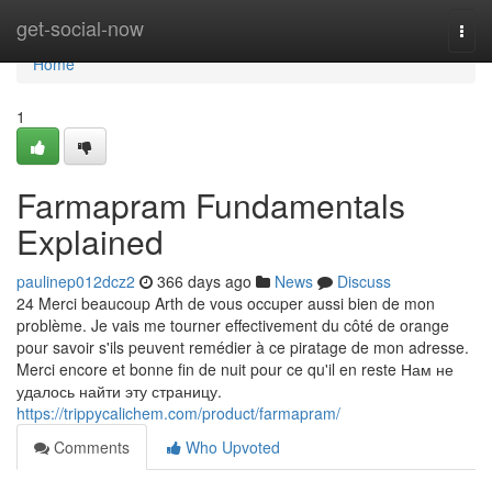
Home
get-social-now
Togg
navi
Home
1
Farmapram Fundamentals
Explained
paulinep012dcz2
366 days ago
News
Discuss
24 Merci beaucoup Arth de vous occuper aussi bien de mon
problème. Je vais me tourner effectivement du côté de orange
pour savoir s'ils peuvent remédier à ce piratage de mon adresse.
Merci encore et bonne fin de nuit pour ce qu'il en reste Нам не
удалось найти эту страницу.
https://trippycalichem.com/product/farmapram/
Comments
Who Upvoted