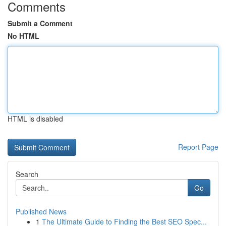
Comments
Submit a Comment
No HTML
HTML is disabled
Report Page
Search
Go
Published News
1
The Ultimate Guide to Finding the Best SEO Spec...