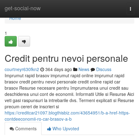
Home
get-social-now
Togg
navi
Home
1
Credit pentru nevoi personale
courtneyr630fkn2
364 days ago
News
Discuss
Imprumut rapid brasov imprumut rapid online imprumut rapid
brasov credit pentru nevoi personale credit online rapid car
brasov Resurse necesare pentru împrumutarea unui credit sau
deschiderea unui cont de economii. Informatii Utile si Resurse Aici
veti gasi raspunsuri la intrebarile dvs. Termeni explicati si Resurse
precum cereri de inscrieri si
https://creditcar21097.blogthisbiz.com/43654951/b-a-href-https-
contdeeconomii-ro-car-brasov-a-b
Comments
Who Upvoted