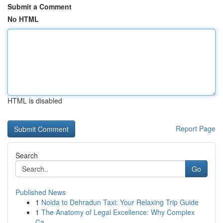
Submit a Comment
No HTML
HTML is disabled
Report Page
Search
Go
Published News
1
Noida to Dehradun Taxi: Your Relaxing Trip Guide
1
The Anatomy of Legal Excellence: Why Complex
Ca...