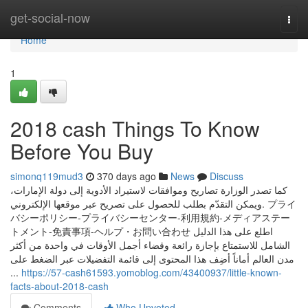
Home
get-social-now
Togg
navi
Home
1
2018 cash Things To Know
Before You Buy
simonq119mud3
370 days ago
News
Discuss
كما تصدر الوزارة تصاريح وموافقات لاستيراد الأدوية إلى دولة الإمارات،
ويمكن التقدّم بطلب للحصول على تصريح عبر موقعها الإلكتروني. プライ
バシーポリシー-プライバシーセンター-利用規約-メディアステー
トメント-免責事項-ヘルプ・お問い合わせ اطلع على هذا الدليل
الشامل للاستمتاع بإجازة رائعة وقضاء أجمل الأوقات في واحدة من أكثر
مدن العالم أماناً أضِف هذا المحتوى إلى قائمة التفضيلات عبر الضغط على
...
https://57-cash61593.yomoblog.com/43400937/little-known-
facts-about-2018-cash
Comments
Who Upvoted