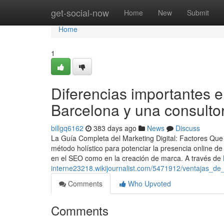
Home
get-social-now
Home
New
Submit
Home
1
Diferencias importantes e
Barcelona y una consulto
billgq6162
383 days ago
News
Discuss
La Guía Completa del Marketing Digital: Factores Qu
método holístico para potenciar la presencia online 
en el SEO como en la creación de marca. A través de
interne23218.wikijournalist.com/5471912/ventajas_d
Comments
Who Upvoted
Comments