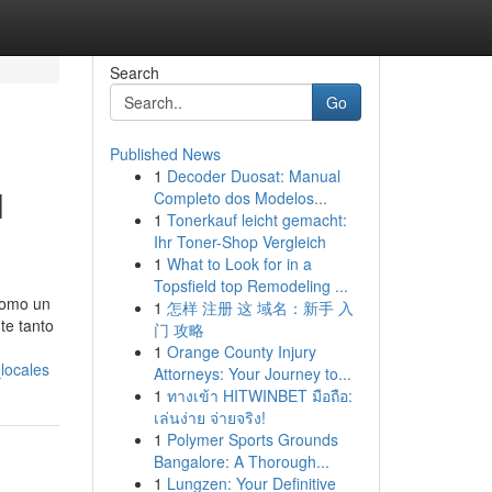
Search
Go
Published News
1
Decoder Duosat: Manual
l
Completo dos Modelos...
1
Tonerkauf leicht gemacht:
Ihr Toner-Shop Vergleich
1
What to Look for in a
Topsfield top Remodeling ...
como un
1
怎样 注册 这 域名：新手 入
te tanto
门 攻略
1
Orange County Injury
locales
Attorneys: Your Journey to...
1
ทางเข้า HITWINBET มือถือ:
เล่นง่าย จ่ายจริง!
1
Polymer Sports Grounds
Bangalore: A Thorough...
1
Lungzen: Your Definitive