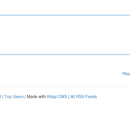
Rep
d
|
Top Users
| Made with
Kliqqi CMS
|
All RSS Feeds