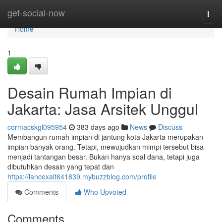
Home
get-social-now
Togg
navi
Home
1
Desain Rumah Impian di
Jakarta: Jasa Arsitek Unggul
cormacskgl095954
383 days ago
News
Discuss
Membangun rumah impian di jantung kota Jakarta merupakan
impian banyak orang. Tetapi, mewujudkan mimpi tersebut bisa
menjadi tantangan besar. Bukan hanya soal dana, tetapi juga
dibutuhkan desain yang tepat dan
https://lancexalt641839.mybuzzblog.com/profile
Comments
Who Upvoted
Comments