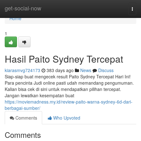
Home
get-social-now
Togg
navi
Home
1
Hasil Paito Sydney Tercepat
kiarasmvg724173
383 days ago
News
Discuss
Siap-siap buat mengecek result Paito Sydney Tercepat Hari Ini!
Para pencinta Judi online pasti udah memandang pengumuman.
Kalian bisa cek di sini untuk mendapatkan pilihan tercepat.
Jangan lewatkan kesempatan buat
https://moviemadness.my.id/review-paito-warna-sydney-6d-dari-
berbagai-sumber/
Comments
Who Upvoted
Comments