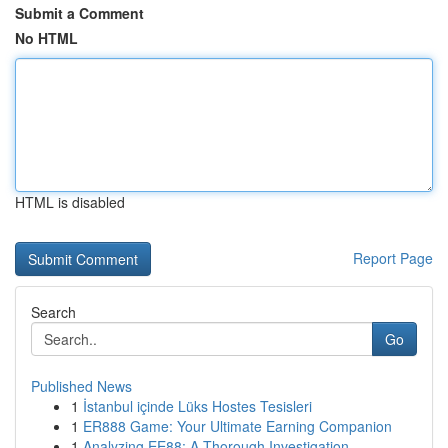
Submit a Comment
No HTML
HTML is disabled
Report Page
Search
Go
Published News
1
İstanbul içinde Lüks Hostes Tesisleri
1
ER888 Game: Your Ultimate Earning Companion
1
Analyzing EE88: A Thorough Investigation