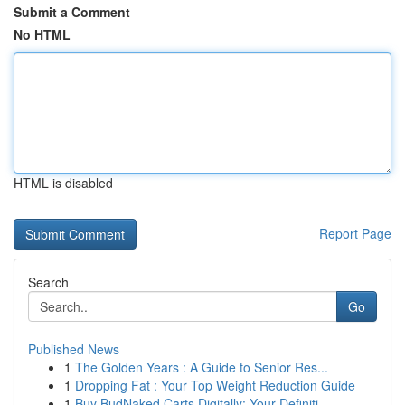
Submit a Comment
No HTML
HTML is disabled
Report Page
Search
Go
Published News
1
The Golden Years : A Guide to Senior Res...
1
Dropping Fat : Your Top Weight Reduction Guide
1
Buy BudNaked Carts Digitally: Your Definiti...