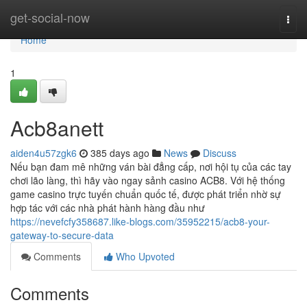
Home
get-social-now
Togg
navi
Home
1
Acb8anett
aiden4u57zgk6
385 days ago
News
Discuss
Nếu bạn đam mê những ván bài đẳng cấp, nơi hội tụ của các tay
chơi lão làng, thì hãy vào ngay sảnh casino ACB8. Với hệ thống
game casino trực tuyến chuẩn quốc tế, được phát triển nhờ sự
hợp tác với các nhà phát hành hàng đầu như
https://nevefcfy358687.like-blogs.com/35952215/acb8-your-
gateway-to-secure-data
Comments
Who Upvoted
Comments