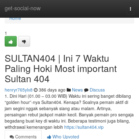
Home
get-social-now
Togg
navi
Home
1
SULTAN404 | Ini 7 Waktu
Paling Hoki Most important
Sultan 404
henryr765ylx8
386 days ago
News
Discuss
1. Dini Hari (01.00 – 03.00 WIB) Waktu ini sering banget dibilang
“golden hour”-nya Sultan404. Kenapa? Soalnya pemain aktif di
jam segini nggak sebanyak siang atau malam. Artinya,
persaingan rebut jackpot makin kecil. Banyak pemain pro sengaja
begadang buat key di waktu ini. Beberapa testimoni juga bilang,
withdrawal kemenangan lebih
https://sultan404.vip
Comments
Who Upvoted