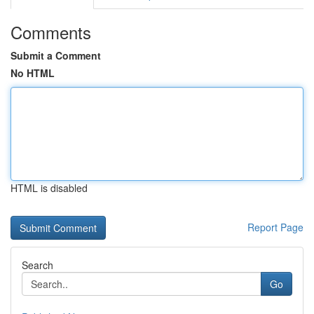
Comments
Submit a Comment
No HTML
HTML is disabled
Report Page
Search
Go