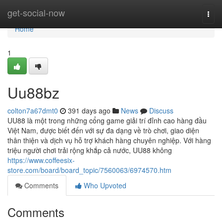
Home
get-social-now
Togg
navi
Home
1
Uu88bz
colton7a67dmt0
391 days ago
News
Discuss
UU88 là một trong những cổng game giải trí đỉnh cao hàng đầu
Việt Nam, được biết đến với sự đa dạng về trò chơi, giao diện
thân thiện và dịch vụ hỗ trợ khách hàng chuyên nghiệp. Với hàng
triệu người chơi trải rộng khắp cả nước, UU88 không
https://www.coffeesix-
store.com/board/board_topic/7560063/6974570.htm
Comments
Who Upvoted
Comments