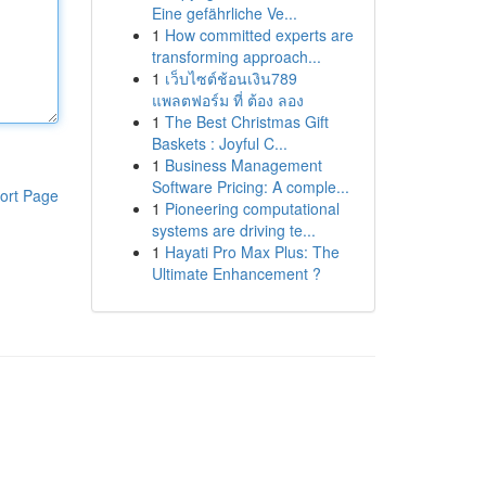
Eine gefährliche Ve...
1
How committed experts are
transforming approach...
1
เว็บไซต์ช้อนเงิน789
แพลตฟอร์ม ที่ ต้อง ลอง
1
The Best Christmas Gift
Baskets : Joyful C...
1
Business Management
Software Pricing: A comple...
ort Page
1
Pioneering computational
systems are driving te...
1
Hayati Pro Max Plus: The
Ultimate Enhancement ?