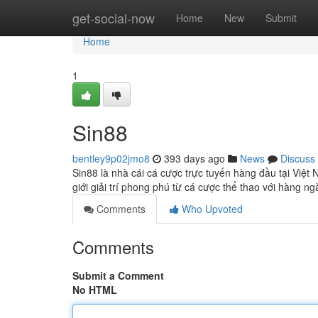
Home
get-social-now
Home
New
Submit
Home
1
Sin88
bentley9p02jmo8
393 days ago
News
Discuss
Sin88 là nhà cái cá cược trực tuyến hàng đầu tại Việt 
giới giải trí phong phú từ cá cược thể thao với hàng 
Comments
Who Upvoted
Comments
Submit a Comment
No HTML