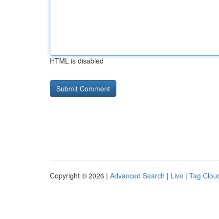
HTML is disabled
Copyright © 2026 |
Advanced Search
|
Live
|
Tag Clou