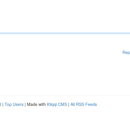
Rep
d
|
Top Users
| Made with
Kliqqi CMS
|
All RSS Feeds