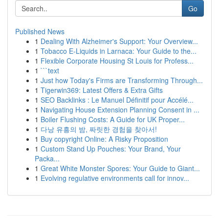
Go
Published News
1
Dealing With Alzheimer's Support: Your Overview...
1
Tobacco E-Liquids in Larnaca: Your Guide to the...
1
Flexible Corporate Housing St Louis for Profess...
1
```text
1
Just how Today's Firms are Transforming Through...
1
Tigerwin369: Latest Offers & Extra Gifts
1
SEO Backlinks : Le Manuel Définitif pour Accélé...
1
Navigating House Extension Planning Consent in ...
1
Boiler Flushing Costs: A Guide for UK Proper...
1
다낭 유흥의 밤, 짜릿한 경험을 찾아서!
1
Buy copyright Online: A Risky Proposition
1
Custom Stand Up Pouches: Your Brand, Your
Packa...
1
Great White Monster Spores: Your Guide to Giant...
1
Evolving regulative environments call for innov...