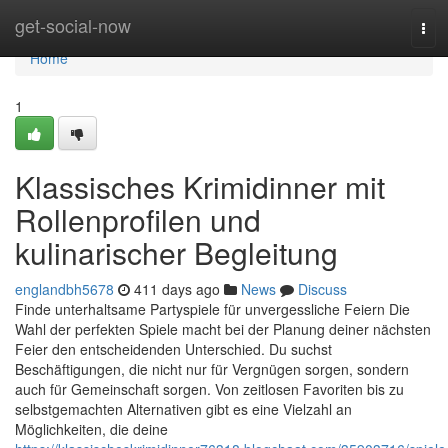
Home
get-social-now
Tog
navi
Home
1
Klassisches Krimidinner mit
Rollenprofilen und
kulinarischer Begleitung
englandbh5678
411 days ago
News
Discuss
Finde unterhaltsame Partyspiele für unvergessliche Feiern Die
Wahl der perfekten Spiele macht bei der Planung deiner nächsten
Feier den entscheidenden Unterschied. Du suchst
Beschäftigungen, die nicht nur für Vergnügen sorgen, sondern
auch für Gemeinschaft sorgen. Von zeitlosen Favoriten bis zu
selbstgemachten Alternativen gibt es eine Vielzahl an
Möglichkeiten, die deine