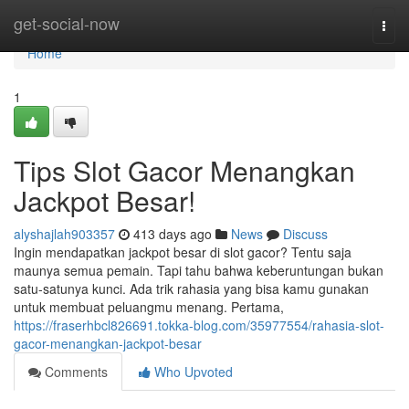
Home
get-social-now
Togg
navi
Home
1
Tips Slot Gacor Menangkan
Jackpot Besar!
alyshajlah903357
413 days ago
News
Discuss
Ingin mendapatkan jackpot besar di slot gacor? Tentu saja
maunya semua pemain. Tapi tahu bahwa keberuntungan bukan
satu-satunya kunci. Ada trik rahasia yang bisa kamu gunakan
untuk membuat peluangmu menang. Pertama,
https://fraserhbcl826691.tokka-blog.com/35977554/rahasia-slot-
gacor-menangkan-jackpot-besar
Comments
Who Upvoted