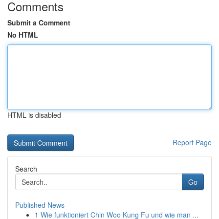
Comments
Submit a Comment
No HTML
HTML is disabled
Report Page
Search
Go
Published News
1
Wie funktioniert Chin Woo Kung Fu und wie man ...