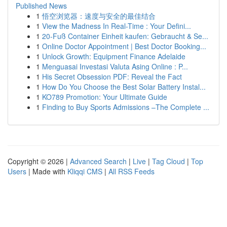
Published News
1
悟空浏览器：速度与安全的最佳结合
1
View the Madness In Real-Time : Your Defini...
1
20-Fuß Container Einheit kaufen: Gebraucht & Se...
1
Online Doctor Appointment | Best Doctor Booking...
1
Unlock Growth: Equipment Finance Adelaide
1
Menguasai Investasi Valuta Asing Online : P...
1
His Secret Obsession PDF: Reveal the Fact
1
How Do You Choose the Best Solar Battery Instal...
1
KO789 Promotion: Your Ultimate Guide
1
Finding to Buy Sports Admissions –The Complete ...
Copyright © 2026 |
Advanced Search
|
Live
|
Tag Cloud
|
Top
Users
| Made with
Kliqqi CMS
|
All RSS Feeds