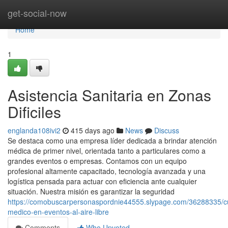
Home
get-social-now
Home
1
Asistencia Sanitaria en Zonas
Dificiles
englanda108ivi2
415 days ago
News
Discuss
Se destaca como una empresa líder dedicada a brindar atención
médica de primer nivel, orientada tanto a particulares como a
grandes eventos o empresas. Contamos con un equipo
profesional altamente capacitado, tecnología avanzada y una
logística pensada para actuar con eficiencia ante cualquier
situación. Nuestra misión es garantizar la seguridad
https://comobuscarpersonaspordnie44555.slypage.com/36288335/c
medico-en-eventos-al-aire-libre
Comments
Who Upvoted