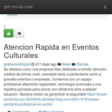
Home
get-social-now
Togg
navi
Home
1
Atencion Rapida en Eventos
Culturales
grahami432sgs6
417 days ago
News
Discuss
Se destaca como una empresa líder dedicada a brindar atención
médica de primer nivel, orientada tanto a particulares como a
grandes eventos o empresas. Contamos con un equipo
profesional altamente capacitado, tecnología avanzada y una
logística pensada para actuar con eficiencia ante cualquier
situación. Nuestra misión es garantizar la seguridad
https://busar-
personas-por-dni34548.develop-blog.com/42917472/equipo-
sanitario-profesional-en-accion
Comments
Who Upvoted