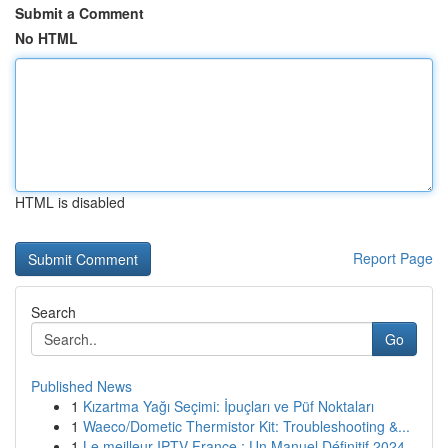
Submit a Comment
No HTML
HTML is disabled
Report Page
Search
Go
Published News
1
Kızartma Yağı Seçimi: İpuçları ve Püf Noktaları
1
Waeco/Dometic Thermistor Kit: Troubleshooting &...
1
Le meilleur IPTV France : Un Manuel Définitif 2024