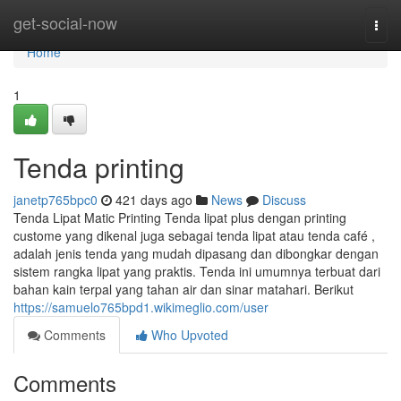
Home
get-social-now
Togg
navi
Home
1
Tenda printing
janetp765bpc0
421 days ago
News
Discuss
Tenda Lipat Matic Printing Tenda lipat plus dengan printing
custome yang dikenal juga sebagai tenda lipat atau tenda café ,
adalah jenis tenda yang mudah dipasang dan dibongkar dengan
sistem rangka lipat yang praktis. Tenda ini umumnya terbuat dari
bahan kain terpal yang tahan air dan sinar matahari. Berikut
https://samuelo765bpd1.wikimeglio.com/user
Comments
Who Upvoted
Comments