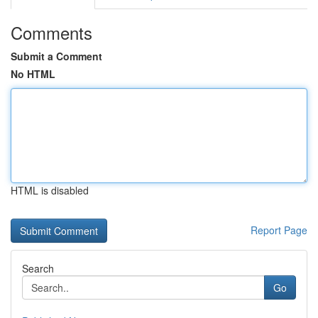
Comments
Submit a Comment
No HTML
HTML is disabled
Report Page
Search
Go