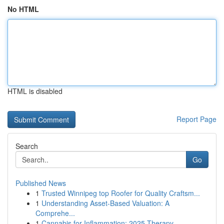
No HTML
HTML is disabled
Report Page
Search
Go
Published News
1
Trusted Winnipeg top Roofer for Quality Craftsm...
1
Understanding Asset-Based Valuation: A
Comprehe...
1
Cannabis for Inflammation: 2025 Therapy