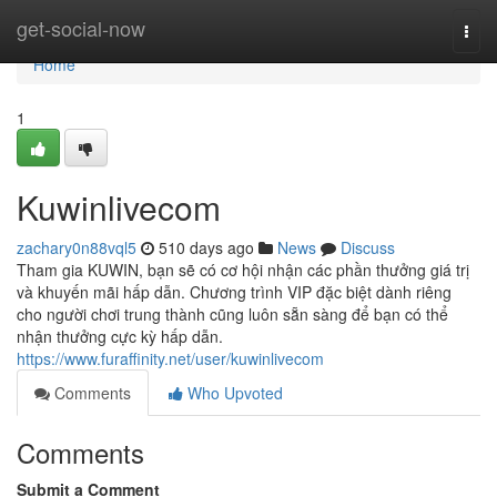
Home
get-social-now
Togg
navi
Home
1
Kuwinlivecom
zachary0n88vql5
510 days ago
News
Discuss
Tham gia KUWIN, bạn sẽ có cơ hội nhận các phần thưởng giá trị
và khuyến mãi hấp dẫn. Chương trình VIP đặc biệt dành riêng
cho người chơi trung thành cũng luôn sẵn sàng để bạn có thể
nhận thưởng cực kỳ hấp dẫn.
https://www.furaffinity.net/user/kuwinlivecom
Comments
Who Upvoted
Comments
Submit a Comment