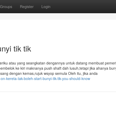
Groups
Register
Login
yi tik tik
Bateriku atau yang seangkatan dengannya untuk datang membuat pemer
 membelok ke kiri maknanya push shaft dah lusuh,tetapi jika ahanya bun
sang dengan kemas,rujuk wsyop semula Oleh itu, jika anda
n-kereta-tak-boleh-start-bunyi-tik-tik-you-should-know