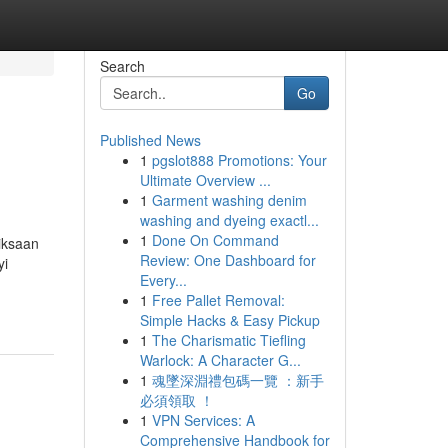
Search
Go
Published News
1
pgslot888 Promotions: Your
Ultimate Overview ...
1
Garment washing denim
washing and dyeing exactl...
1
Done On Command
iksaan
Review: One Dashboard for
yi
Every...
1
Free Pallet Removal:
Simple Hacks & Easy Pickup
1
The Charismatic Tiefling
Warlock: A Character G...
1
魂墜深淵禮包碼一覽 ：新手
必須領取 ！
1
VPN Services: A
Comprehensive Handbook for