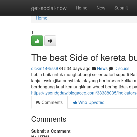
Home
get-social-now
Home
New
Submit
Home
1
The best Side of kereta bun
dickm146rss9
534 days ago
News
Discuss
Lebih baik untuk menghubungi seller bateri seperti 
lanjut. wslm,jika bunyi tak,tak yang berterusan ketika
berdengung kuat kemungkinan wheel bering tidak dipa
https://tysondgdaw.blogacep.com/38388635/indicators-o
Comments
Who Upvoted
Comments
Submit a Comment