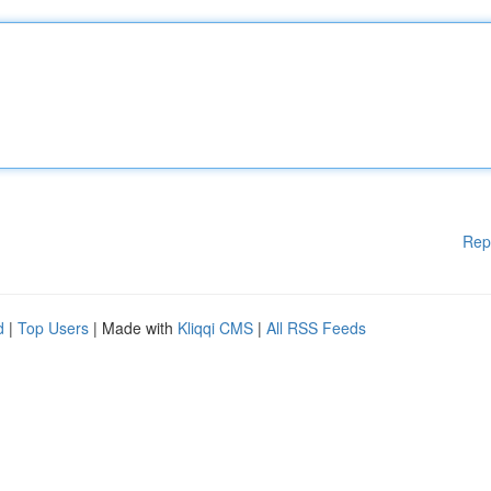
Rep
d
|
Top Users
| Made with
Kliqqi CMS
|
All RSS Feeds