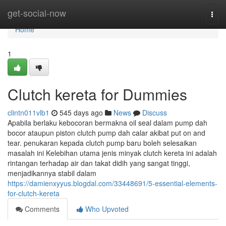
Home
get-social-now
Togg
navi
Home
1
Clutch kereta for Dummies
clintn011vlb1
545 days ago
News
Discuss
Apabila berlaku kebocoran bermakna oil seal dalam pump dah
bocor ataupun piston clutch pump dah calar akibat put on and
tear. penukaran kepada clutch pump baru boleh selesaikan
masalah ini Kelebihan utama jenis minyak clutch kereta ini adalah
rintangan terhadap air dan takat didih yang sangat tinggi,
menjadikannya stabil dalam
https://damienxyyus.blogdal.com/33448691/5-essential-elements-
for-clutch-kereta
Comments
Who Upvoted