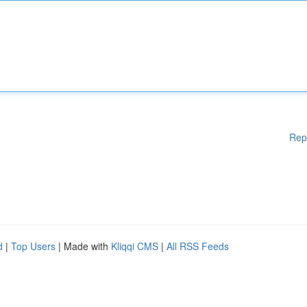
Rep
d
|
Top Users
| Made with
Kliqqi CMS
|
All RSS Feeds