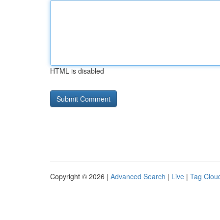
HTML is disabled
Copyright © 2026 |
Advanced Search
|
Live
|
Tag Clou