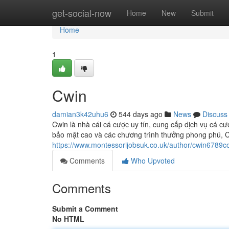
Home
get-social-now
Home
New
Submit
Home
1
Cwin
damian3k42uhu6
544 days ago
News
Discuss
Cwin là nhà cái cá cược uy tín, cung cấp dịch vụ cá cư
bảo mật cao và các chương trình thưởng phong phú, 
https://www.montessorijobsuk.co.uk/author/cwin6789c
Comments
Who Upvoted
Comments
Submit a Comment
No HTML