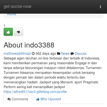
Home
get-social-now
Togg
navi
Home
1
About indo3388
matthewq406rsq2
562 days ago
News
Discuss
Sebagai agen taruhan on-line terbesar dan terbaik di Indonesia.
kami memberikan permainan yang reasonable Engage in dan
tanpa adanya kecurangan maupun robot didalamnya. Turnamen:
Turnamen biasanya merupakan kesempatan untuk bersaing
dengan pemain lain dalam periode waktu tertentu dan
memenangkan hadiah. Jackpot yang Menanti: sport Pragmatic
Perform sering kali menampilkan jackpot
https://alfredt517ssr2.glifeblog.com/profile
Comments
Who Upvoted