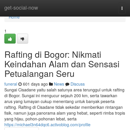
Home
get-social-now
Togg
navi
Home
1
Rafting di Bogor: Nikmati
Keindahan Alam dan Sensasi
Petualangan Seru
funeral
601 days ago
News
Discuss
Sungai Cisadane yaitu salah satunya area terunggul untuk rafting
di Bogor. Sungai ini mengucur sejauh 200 km, serta tawarkan
arus yang lumayan cukup menentang untuk banyak peserta
rafting. Rafting di Cisadane tidak sekedar memberikan rintangan
fisik, namun juga panorama alam yang hebat, seperti rimba tropis
yang hijau, pohon-pohonan lebat, serta
https://michael3n64dqc6.activoblog.com/profile