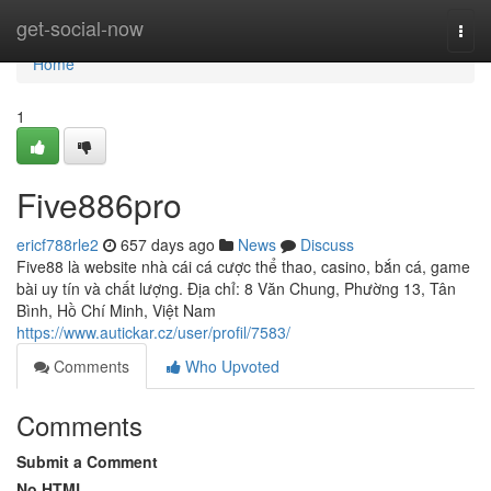
Home
get-social-now
Togg
navi
Home
1
Five886pro
ericf788rle2
657 days ago
News
Discuss
Five88 là website nhà cái cá cược thể thao, casino, bắn cá, game
bài uy tín và chất lượng. Địa chỉ: 8 Văn Chung, Phường 13, Tân
Bình, Hồ Chí Minh, Việt Nam
https://www.autickar.cz/user/profil/7583/
Comments
Who Upvoted
Comments
Submit a Comment
No HTML