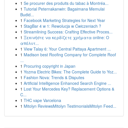
1
Se procurer des produits du tabac à Montréa...
1
Tutorial Peternakanwin: Bagaimana Memulai
Budid...
1
Facebook Marketing Strategies for Next Year
1
StagBar 4 w 1: Rewolucja w Ćwiczeniach ?
1
Streamlining Success: Crafting Effective Proces...
1
Ξεκινήστε να κερδίζετε χρήματα online: Ο
απόλυτ...
1
View Talay 6: Your Central Pattaya Apartment ...
1
Madison best Roofing Company for Complete Roof
...
1
Procuring copyright in Japan
1
Yozma Electric Bikes: The Complete Guide to Yoz...
1
Fashion Nova: Trends & Disputes
1
Artificial Intelligence Enhanced Search Engine ...
1
Lost Your Mercedes Key? Replacement Options &
C...
1
THC vape Varcelona
1
Mitolyn ReviewsMitolyn TestimonialsMitolyn Feed...