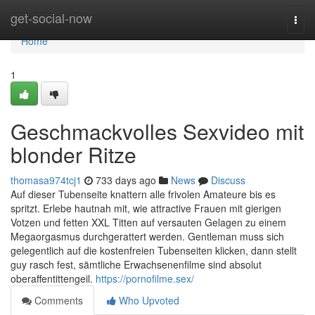
Home
get-social-now
Togg
navi
Home
1
Geschmackvolles Sexvideo mit
blonder Ritze
thomasa974tcj1
733 days ago
News
Discuss
Auf dieser Tubenseite knattern alle frivolen Amateure bis es
spritzt. Erlebe hautnah mit, wie attractive Frauen mit gierigen
Votzen und fetten XXL Titten auf versauten Gelagen zu einem
Megaorgasmus durchgerattert werden. Gentleman muss sich
gelegentlich auf die kostenfreien Tubenseiten klicken, dann stellt
guy rasch fest, sämtliche Erwachsenenfilme sind absolut
oberaffentittengeil.
https://pornofilme.sex/
Comments
Who Upvoted