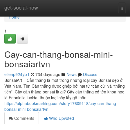
Home
get-social-now
Togg
navi
Home
1
Cay-can-thang-bonsai-mini-
bonsaiartvn
ellenp924ylx1
734 days ago
News
Discuss
BonsaiArt – Cần thăng là một trong những loại cây Bonsai đẹp ở
Việt Nam. Tên Cần thăng được ghép bởi hai từ “cần cù” và “thăng
tiến”. Cây cần thăng bonsai là gi? Cây cần thăng có tên khoa học
là Feoniella lucida, thuộc loại cây lấy gỗ thân
https://alphabookmarking.com/story17609118/cay-can-thang-
bonsai-mini-bonsaiartvn
Comments
Who Upvoted